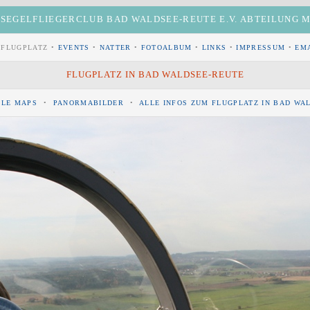
 SEGELFLIEGERCLUB BAD WALDSEE-REUTE E.V. ABTEILUNG
 FLUGPLATZ •
EVENTS
•
NATTER
•
FOTOALBUM
•
LINKS
•
IMPRESSUM
•
EM
FLUGPLATZ IN BAD WALDSEE-REUTE
LE MAPS
•
PANORMABILDER
•
ALLE INFOS ZUM FLUGPLATZ IN BAD WAL