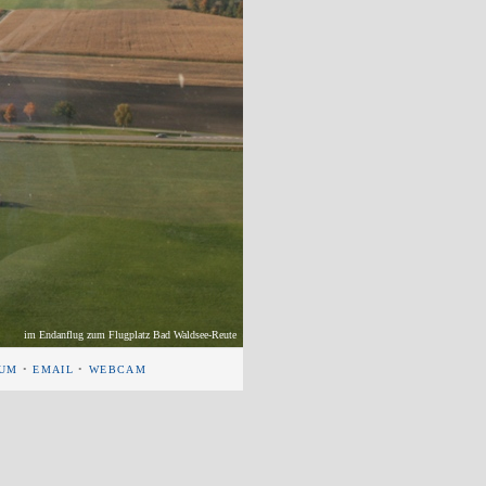
im Endanflug zum Flugplatz Bad Waldsee-Reute
SUM
•
EMAIL
•
WEBCAM