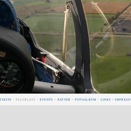
TSEITE
• FLUGPLATZ •
EVENTS
•
NATTER
•
FOTOALBUM
•
LINKS
•
IMPRES